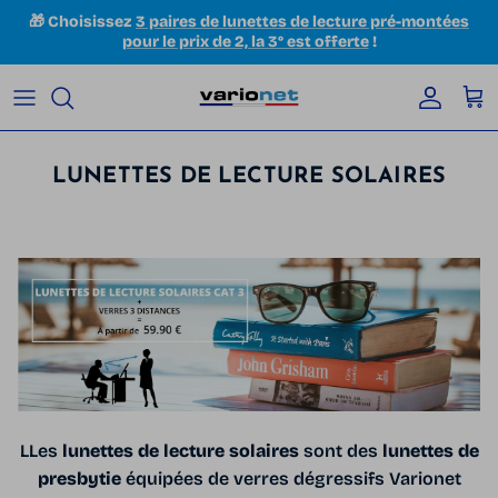
Aller au contenu
🎁 Choisissez
3 paires de lunettes de lecture pré-montées
pour le prix de 2, la 3° est offerte
!
Compte
Pan
LUNETTES DE LECTURE SOLAIRES
LLes
lunettes de lecture solaires
sont des
lunettes de
presbytie
équipées de verres dégressifs Varionet