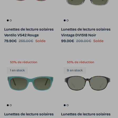
Lunettes de lecture solaires
Lunettes de lecture solaires
Ventilo VS42 Rouge
Vintage DV1518 Noir
Prix soldé
Prix habituel
Prix soldé
Prix habituel
79.90€
255.00€
Solde
99.00€
209.00€
Solde
53% de réduction
53% de réduction
1 en stock
9 en stock
Lunettes de lecture solaires
Lunettes de lecture solaires