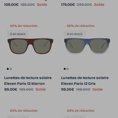
Prix soldé
Prix habituel
Prix soldé
Prix habituel
109.00€
199.00€
Solde
179.00€
249.00€
Solde
50% de réduction
50% de réduction
3 en stock
4 en stock
Lunettes de lecture solaire
Lunettes de lecture solaire
Eleven Paris 12 Marron
Eleven Paris 12 Gris
Prix soldé
Prix habituel
Prix soldé
Prix habituel
99.00€
199.00€
Solde
99.00€
199.00€
Solde
63% de réduction
63% de réduction