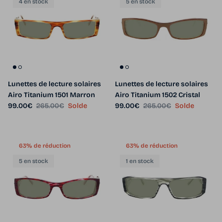
4 en stock
5 en stock
Lunettes de lecture solaires
Lunettes de lecture solaires
Airo Titanium 1501 Marron
Airo Titanium 1502 Cristal
Prix soldé
Prix habituel
Prix soldé
Prix habituel
99.00€
265.00€
Solde
99.00€
265.00€
Solde
63% de réduction
63% de réduction
5 en stock
1 en stock