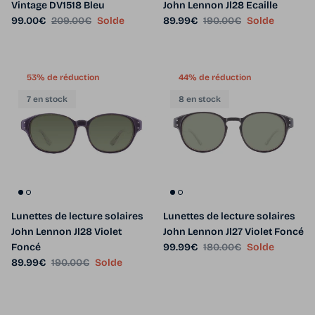
Vintage DV1518 Bleu
John Lennon Jl28 Ecaille
Prix soldé
Prix habituel
Prix soldé
Prix habituel
99.00€
209.00€
Solde
89.99€
190.00€
Solde
53% de réduction
44% de réduction
7 en stock
8 en stock
Lunettes de lecture solaires
Lunettes de lecture solaires
John Lennon Jl28 Violet
John Lennon Jl27 Violet Foncé
Prix soldé
Prix habituel
Foncé
99.99€
180.00€
Solde
Prix soldé
Prix habituel
89.99€
190.00€
Solde