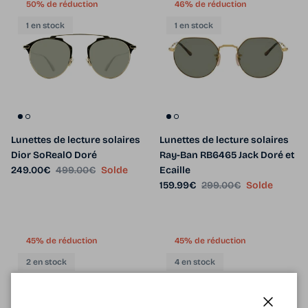
50% de réduction
46% de réduction
1 en stock
1 en stock
Lunettes de lecture solaires
Lunettes de lecture solaires
Dior SoRealO Doré
Ray-Ban RB6465 Jack Doré et
Prix soldé
Prix habituel
249.00€
499.00€
Solde
Ecaille
Prix soldé
Prix habituel
159.99€
299.00€
Solde
45% de réduction
45% de réduction
2 en stock
4 en stock