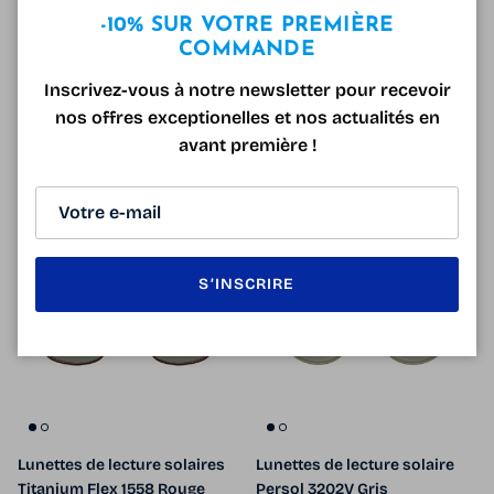
Fermer
-10% SUR VOTRE PREMIÈRE
COMMANDE
Inscrivez-vous à notre newsletter pour recevoir
Lunettes de lecture solaires
Lunettes de lecture solaires
nos offres exceptionelles et nos actualités en
Titanium Flex 1523B Marron
Titanium Flex 1522B Kaki
avant première !
Prix soldé
Prix habituel
Prix soldé
Prix habituel
109.00€
199.00€
Solde
109.00€
199.00€
Solde
45% de réduction
28% de réduction
5 en stock
1 en stock
S’INSCRIRE
Lunettes de lecture solaires
Lunettes de lecture solaire
Titanium Flex 1558 Rouge
Persol 3202V Gris