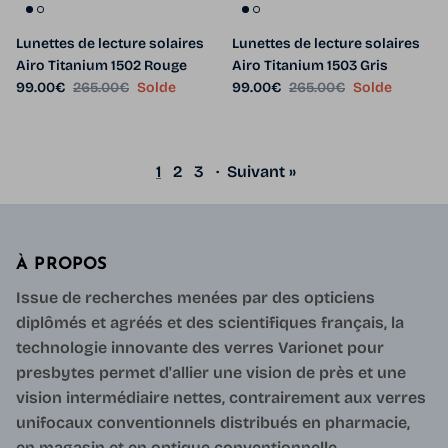
Lunettes de lecture solaires
Lunettes de lecture solaires
Airo Titanium 1502 Rouge
Airo Titanium 1503 Gris
Prix soldé
Prix habituel
Prix soldé
Prix habituel
99.00€
265.00€
Solde
99.00€
265.00€
Solde
1
2
3
·
Suivant »
À PROPOS
Issue de recherches menées par des opticiens
diplômés et agréés et des scientifiques français, la
technologie innovante des verres Varionet pour
presbytes permet d'allier une vision de près et une
vision intermédiaire nettes, contrairement aux verres
unifocaux conventionnels distribués en pharmacie,
en magasin et en optique conventionnelle.