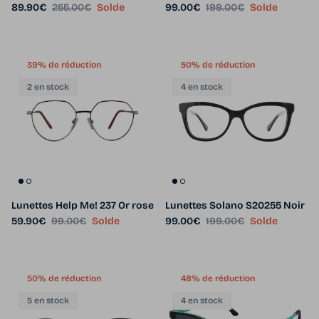
Prix soldé
Prix habituel
Prix soldé
Prix habituel
89.90€
255.00€
Solde
99.00€
199.00€
Solde
39% de réduction
50% de réduction
2 en stock
4 en stock
Lunettes Help Me! 237 Or rose
Lunettes Solano S20255 Noir
Prix soldé
Prix habituel
Prix soldé
Prix habituel
59.90€
99.00€
Solde
99.00€
199.00€
Solde
50% de réduction
48% de réduction
5 en stock
4 en stock