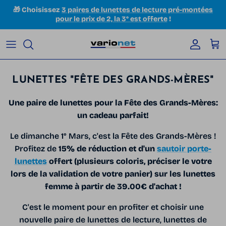
Aller au contenu
🎁 Choisissez
3 paires de lunettes de lecture pré-montées
pour le prix de 2, la 3° est offerte
!
Compte
Pan
LUNETTES "FÊTE DES GRANDS-MÈRES"
Une paire de lunettes pour la Fête des Grands-Mères:
un cadeau parfait!
Le dimanche 1° Mars, c'est la Fête des Grands-Mères !
Profitez de
15% de réduction et d'u
n
sautoir porte-
lunettes
offert (plusieurs coloris, préciser le votre
lors de la validation de votre panier) sur les lunettes
femme à partir de 39.00€ d'achat !
C'est le moment pour en profiter et choisir une
nouvelle paire de lunettes de lecture, lunettes de