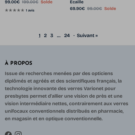
Prix soldé
Prix habituel
99.00€
199.00€
Solde
Ecaille
Prix soldé
Prix habituel
69.90€
99.00€
Solde
1 avis
1
2
3
…
24
·
Suivant »
À PROPOS
Issue de recherches menées par des opticiens
diplômés et agréés et des scientifiques français, la
technologie innovante des verres Varionet pour
presbytes permet d'allier une vision de près et une
vision intermédiaire nettes, contrairement aux verres
unifocaux conventionnels distribués en pharmacie,
en magasin et en optique conventionnelle.