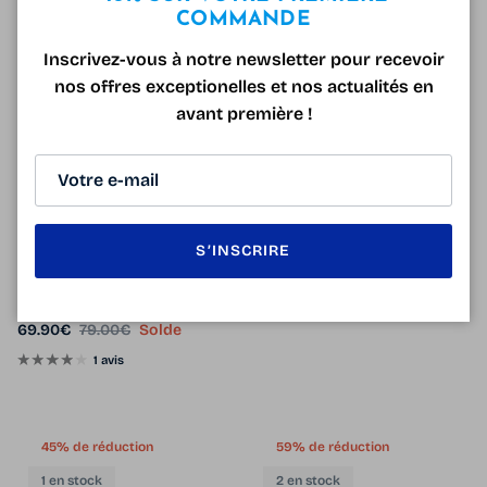
COMMANDE
12% de réduction
50% de réduction
Inscrivez-vous à notre newsletter pour recevoir
10 en stock
nos offres exceptionelles et nos actualités en
avant première !
S’INSCRIRE
Lunettes de lecture anti-
Lunettes Titanium Flex 1626B
lumière bleue Free 446 Noir
Noir et Blanc
Prix soldé
Prix habituel
et Gris
99.00€
199.00€
Solde
Prix soldé
Prix habituel
69.90€
79.00€
Solde
1 avis
45% de réduction
59% de réduction
1 en stock
2 en stock