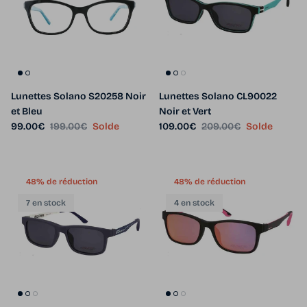
Lunettes Solano S20258 Noir
Lunettes Solano CL90022
et Bleu
Noir et Vert
Prix soldé
Prix habituel
Prix soldé
Prix habituel
99.00€
199.00€
Solde
109.00€
209.00€
Solde
48% de réduction
48% de réduction
7 en stock
4 en stock