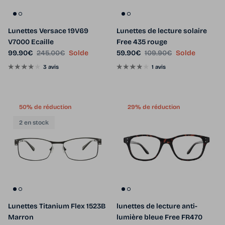
Lunettes Versace 19V69
Lunettes de lecture solaire
V7000 Ecaille
Free 435 rouge
Prix soldé
Prix habituel
Prix soldé
Prix habituel
99.90€
245.00€
Solde
59.90€
109.90€
Solde
3 avis
1 avis
50% de réduction
29% de réduction
2 en stock
Lunettes Titanium Flex 1523B
lunettes de lecture anti-
Marron
lumière bleue Free FR470