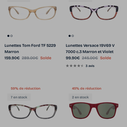
Lunettes Tom Ford TF 5229
Lunettes Versace 19V69 V
Marron
7000 c.3 Marron et Violet
Prix soldé
Prix habituel
Prix soldé
Prix habituel
159.90€
289.00€
Solde
99.90€
245.00€
Solde
3 avis
59% de réduction
45% de réduction
7 en stock
2 en stock