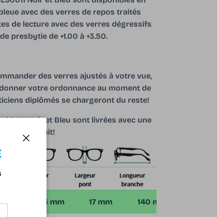
 bleue avec des verres de repos traités
tes de lecture avec des verres dégressifs
de presbytie de +1.00 à +3.50.
mmander des verres ajustés à votre vue,
us donner votre ordonnance au moment de
iciens diplômés se chargeront du reste!
L90011 Noir et Bleu sont livrées avec une
optique gratuit!
Fermer
E
s
 mm
34 mm
17 mm
140 mm