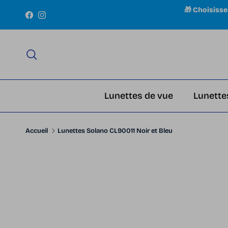
Aller au contenu
🎁 Choisiss
Facebook
Instagram
Recherche
Lunettes de vue
Lunette
Accueil
Lunettes Solano CL90011 Noir et Bleu
Passer aux informations produits