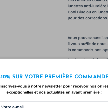
lunettes anti-lumière
Cool Blue ou en lunet
pour des corrections 
Vous pouvez aussi co
il vous suffit de no
la commande, nos opt
Les Lunettes Solano C
microfibre et un étui 
-10% SUR VOTRE PREMIÈRE COMMAND
Inscrivez-vous à notre newsletter pour recevoir nos offre
exceptionelles et nos actualités en avant première !
140 mm
54