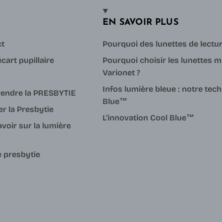
EN SAVOIR PLUS
ct
Pourquoi des lunettes de lectu
cart pupillaire
Pourquoi choisir les lunettes m
Varionet ?
Infos lumière bleue : notre tec
endre la PRESBYTIE
Blue™
er la Presbytie
L'innovation Cool Blue™
avoir sur la lumière
e presbytie