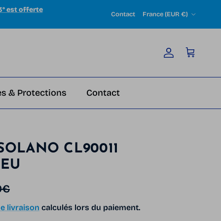
3° est offerte
Pays
Contact
France (EUR €)
Compte
Panier
s & Protections
Contact
SOLANO CL90011
LEU
bituel
0€
e livraison
calculés lors du paiement.