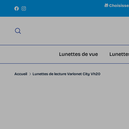
Aller au contenu
🎁 Choisiss
Facebook
Instagram
Recherche
Lunettes de vue
Lunette
Accueil
Lunettes de lecture Varionet City Vh20
Passer aux informations produits