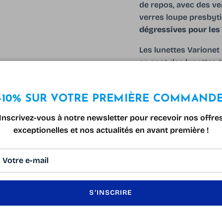
de repos, avec des ve
verres loupe presbyti
dégressives pour les 
Les lunettes Varionet
ce sont des lunettes t
Les Lunettes Varionet
étui microfibre Varion
-10% SUR VOTRE PREMIÈRE COMMAND
Inscrivez-vous à notre newsletter pour recevoir nos offre
exceptionelles et nos actualités en avant première !
S’INSCRIRE
AVIS CLIENTS