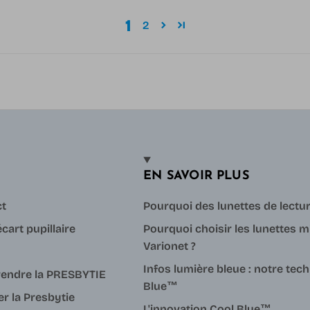
1
2
EN SAVOIR PLUS
ct
Pourquoi des lunettes de lectu
cart pupillaire
Pourquoi choisir les lunettes m
Varionet ?
Infos lumière bleue : notre tec
endre la PRESBYTIE
Blue™
er la Presbytie
L'innovation Cool Blue™