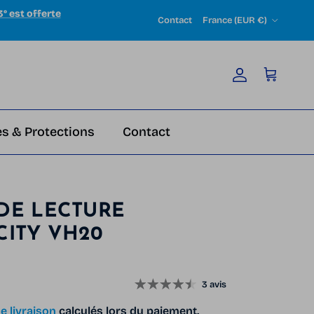
3° est offerte
Pays
Contact
France (EUR €)
Compte
Panier
s & Protections
Contact
DE LECTURE
CITY VH20
bituel
3 avis
e livraison
calculés lors du paiement.