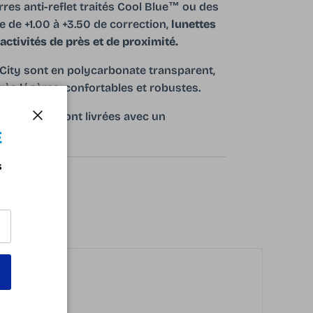
rres anti-reflet traités Cool Blue™ ou des
e de +1.00 à +3.50 de correction,
lunettes
activités de près et de proximité.
 City sont en polycarbonate transparent,
rès légères, confortables et robustes.
 City Vh20 sont livrées avec un
Fermer
et City
E
s