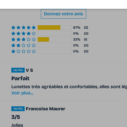
Basé sur 3 avis
Donnez votre avis
67%
(2)
0%
(0)
33%
(1)
0%
(0)
Sort by
0%
(0)
V S
Parfait
Lunettes très agréables et confortables, elles sont légè
Voir plus...
Francoise Maurer
3/5
Jolies