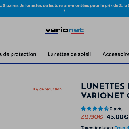
ez
3 paires de lunettes de lecture pré-montées pour le prix de 2, la 
!
s de protection
Lunettes de soleil
Accessoire
LUNETTES 
11% de réduction
VARIONET 
3 avis
Prix soldé
Prix ha
39.90€
45.00€
Taxes incluses
Frais d